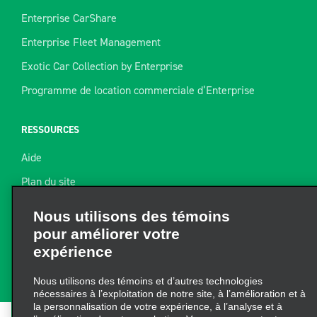
Enterprise CarShare
Enterprise Fleet Management
Exotic Car Collection by Enterprise
Programme de location commerciale d’Enterprise
RESSOURCES
Aide
Plan du site
Nous utilisons des témoins
Guide de remorquage
pour améliorer votre
expérience
Ressources pour la location
Trouver un reçu
Nous utilisons des témoins et d’autres technologies
nécessaires à l’exploitation de notre site, à l’amélioration et à
la personnalisation de votre expérience, à l’analyse et à
l’amélioration de notre marketing. Vous pouvez en tout
temps mettre à jour vos préférences à partir de
« Gérer les