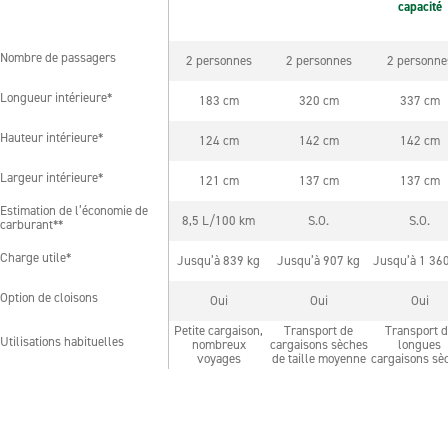
capacité
Nombre de passagers
2 personnes
2 personnes
2 personne
Nombre de passagers
Longueur intérieure*
183 cm
320 cm
337 cm
Longueur intérieure*
Hauteur intérieure*
124 cm
142 cm
142 cm
Hauteur intérieure*
Largeur intérieure*
121 cm
137 cm
137 cm
Largeur intérieure*
Estimation de l’économie de
Estimation de l’économie de
8,5 L/100 km
S.O.
S.O.
carburant**
carburant**
Charge utile*
Jusqu’à 839 kg
Jusqu’à 907 kg
Jusqu’à 1 36
Charge utile*
Option de cloisons
Oui
Oui
Oui
Option de cloisons
Petite cargaison,
Transport de
Transport 
Utilisations habituelles
nombreux
cargaisons sèches
longues
Utilisations habituelles
voyages
de taille moyenne
cargaisons sè