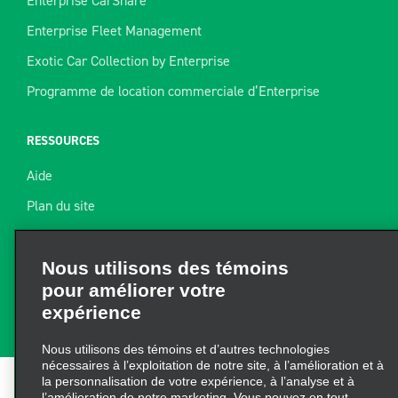
Enterprise CarShare
Enterprise Fleet Management
Exotic Car Collection by Enterprise
Programme de location commerciale d’Enterprise
RESSOURCES
Aide
Plan du site
Guide de remorquage
Nous utilisons des témoins
pour améliorer votre
Ressources pour la location
expérience
Trouver un reçu
Nous utilisons des témoins et d’autres technologies
nécessaires à l’exploitation de notre site, à l’amélioration et à
la personnalisation de votre expérience, à l’analyse et à
l’amélioration de notre marketing. Vous pouvez en tout
temps mettre à jour vos préférences à partir de
« Gérer les
Conditions d’utilisation
|
Politique de confidentialité
|