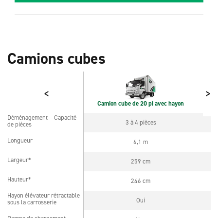
Camions cubes
<
>
Camion cube de 20 pi avec hayon
Déménagement – Capacité
Déménagement – Capacité
3 à 4 pièces
de pièces
de pièces
Longueur
6,1 m
Longueur
Largeur*
259 cm
Largeur*
Hauteur*
246 cm
Hauteur*
Hayon élévateur rétractable
Hayon élévateur rétractable
Oui
sous la carrosserie
sous la carrosserie