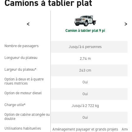
Camions à tablier plat
<
>
Camion à tablier plat 9 pi
Nombre de passagers
Jusqu’à 6 personnes
Nombre de passagers
Longueur du plateau
2,74 m
Longueur du plateau
Largeur du plateau*
243 cm
Largeur du plateau*
Option à deux et à quatre
Option à deux et à quatre
Oui
roues motrices
roues motrices
Option de moteur diesel
Oui
Option de moteur diesel
Charge utile*
Jusqu’à 2 722 kg
Charge utile*
Option de cabine allongée ou
Option de cabine allongée ou
Oui
double
double
Utilisations habituelles
Aménagement paysager et grands projets
Aménag
Utilisations habituelles