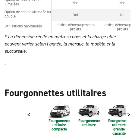
Option de roues arrière
Non
Non
jumelées
jumelées
Option de cabine allongée ou
Option de cabine allongée ou
Oui
Oui
double
double
Loisirs, déménagements,
Loisirs, déménagem
Utilisations habituelles
Utilisations habituelles
projets
projets
* La dimension réelle en mètres cubes et la charge utile
peuvent varier selon l’année, la marque, le modèle et la
succursale.
.
Fourgonnettes utilitaires
<
>
Fourgonnette
Fourgonnette
Fourgonnette
utilitaire
utilitaire
utilitaire
compacte
grande
capacité