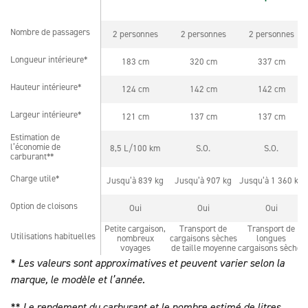
Nombre de passagers
2 personnes
2 personnes
2 personnes
Nombre de passagers
Longueur intérieure*
183 cm
320 cm
337 cm
Longueur intérieure*
Hauteur intérieure*
124 cm
142 cm
142 cm
Hauteur intérieure*
Largeur intérieure*
121 cm
137 cm
137 cm
Largeur intérieure*
Estimation de
Estimation de
l’économie de
8,5 L/100 km
S.O.
S.O.
l’économie de
carburant**
carburant**
Charge utile*
Jusqu’à 839 kg
Jusqu’à 907 kg
Jusqu’à 1 360 kg
Charge utile*
Option de cloisons
Oui
Oui
Oui
Option de cloisons
Petite cargaison,
Transport de
Transport de
Utilisations habituelles
nombreux
cargaisons sèches
longues
Utilisations habituelles
voyages
de taille moyenne
cargaisons sèches
* Les valeurs sont approximatives et peuvent varier selon la
marque, le modèle et l’année.
** Le rendement du carburant et le nombre estimé de litres