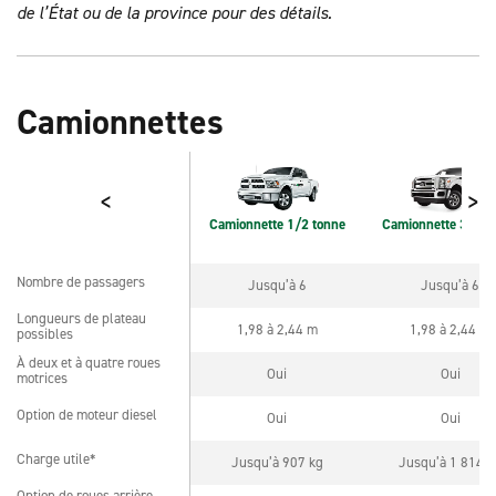
de l’État ou de la province pour des détails.
Camionnettes
<
>
Camionnette 1/2 tonne
Camionnette 3/4 t
Nombre de passagers
Jusqu’à 6
Jusqu’à 6
Nombre de passagers
Longueurs de plateau
Longueurs de plateau
1,98 à 2,44 m
1,98 à 2,44 m
possibles
possibles
À deux et à quatre roues
À deux et à quatre roues
Oui
Oui
motrices
motrices
Option de moteur diesel
Oui
Oui
Option de moteur diesel
Charge utile*
Jusqu’à 907 kg
Jusqu’à 1 814 k
Charge utile*
Option de roues arrière