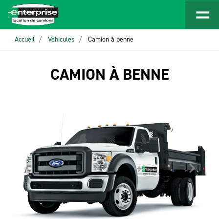
Accueil
Véhicules
Camion à benne
CAMION À BENNE