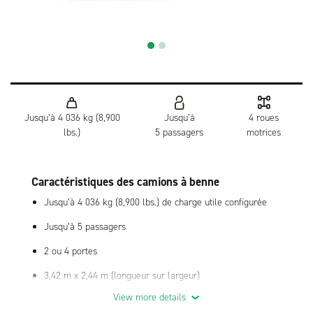
Jusqu’à 4 036 kg (8,900
Jusqu’à
4 roues
lbs.)
5 passagers
motrices
Caractéristiques des camions à benne
Jusqu’à 4 036 kg (8,900 lbs.) de charge utile configurée
Jusqu’à 5 passagers
2 ou 4 portes
3,42 m x 2,44 m (longueur sur largeur)
View more details
Benne à capacité de 2 à 3 verges avec angle de déversement