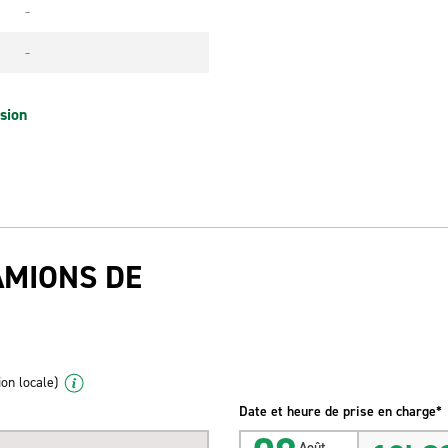
-
-
sion
AMIONS DE
ion locale)
Date et heure de prise en charge*
Août