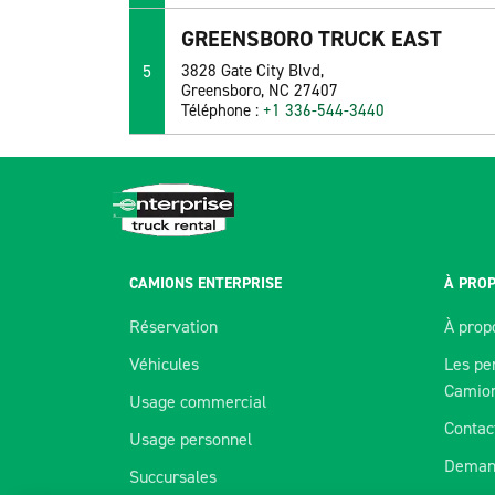
GREENSBORO TRUCK EAST
5
3828 Gate City Blvd,
Greensboro, NC 27407
Téléphone :
+1 336-544-3440
CAMIONS ENTERPRISE
À PROP
Réservation
À prop
Véhicules
Les pe
Camio
Usage commercial
Contac
Usage personnel
Deman
Succursales
Nous utilisons des témoins pour améli