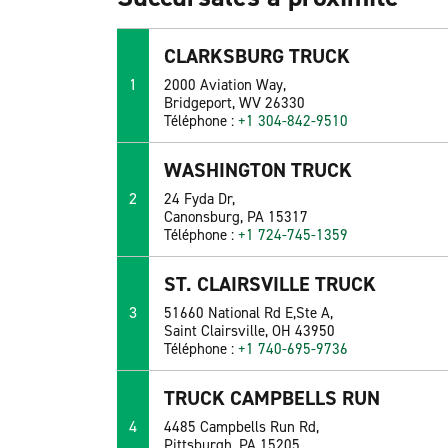
CLARKSBURG TRUCK
1
2000 Aviation Way,
Bridgeport, WV 26330
Téléphone :
+1 304-842-9510
WASHINGTON TRUCK
2
24 Fyda Dr,
Canonsburg, PA 15317
Téléphone :
+1 724-745-1359
ST. CLAIRSVILLE TRUCK
3
51660 National Rd E,Ste A,
Saint Clairsville, OH 43950
Téléphone :
+1 740-695-9736
TRUCK CAMPBELLS RUN
4
4485 Campbells Run Rd,
Pittsburgh, PA 15205