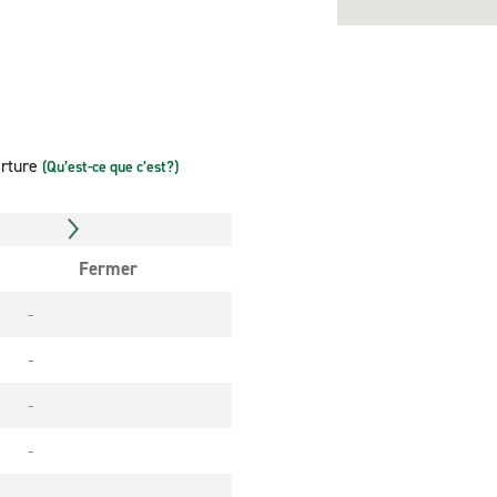
erture
(Qu’est-ce que c’est?)
Fermer
-
-
-
-
-