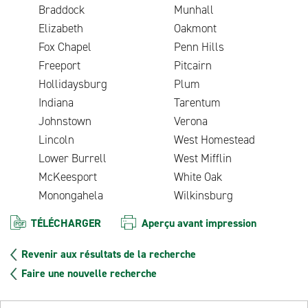
Braddock
Munhall
Elizabeth
Oakmont
Fox Chapel
Penn Hills
Freeport
Pitcairn
Hollidaysburg
Plum
Indiana
Tarentum
Johnstown
Verona
Lincoln
West Homestead
Lower Burrell
West Mifflin
McKeesport
White Oak
Monongahela
Wilkinsburg
TÉLÉCHARGER
Aperçu avant impression
Revenir aux résultats de la recherche
Faire une nouvelle recherche