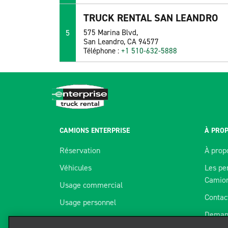
TRUCK RENTAL SAN LEANDRO
5
575 Marina Blvd,
San Leandro, CA 94577
Téléphone :
+1 510-632-5888
CAMIONS ENTERPRISE
À PROP
Réservation
À prop
Véhicules
Les pe
Camio
Usage commercial
Contac
Usage personnel
Deman
Succursales
Nous utilisons des témoins pour améli