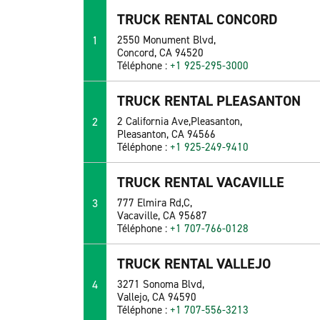
TRUCK RENTAL CONCORD
1
2550 Monument Blvd,
Concord, CA 94520
Téléphone :
+1 925-295-3000
TRUCK RENTAL PLEASANTON
2
2 California Ave,Pleasanton,
Pleasanton, CA 94566
Téléphone :
+1 925-249-9410
TRUCK RENTAL VACAVILLE
3
777 Elmira Rd,C,
Vacaville, CA 95687
Téléphone :
+1 707-766-0128
TRUCK RENTAL VALLEJO
4
3271 Sonoma Blvd,
Vallejo, CA 94590
Téléphone :
+1 707-556-3213