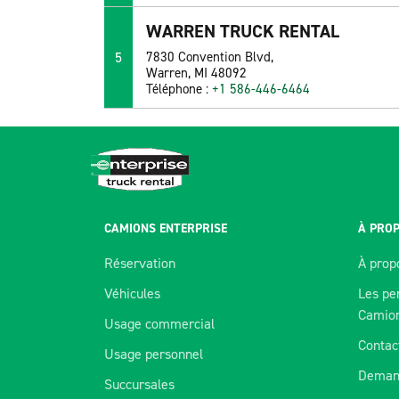
WARREN TRUCK RENTAL
5
7830 Convention Blvd,
Warren, MI 48092
Téléphone :
+1 586-446-6464
CAMIONS ENTERPRISE
À PROP
Réservation
À prop
Véhicules
Les pe
Camio
Usage commercial
Contac
Usage personnel
Deman
Succursales
Nous utilisons des témoins pour améli