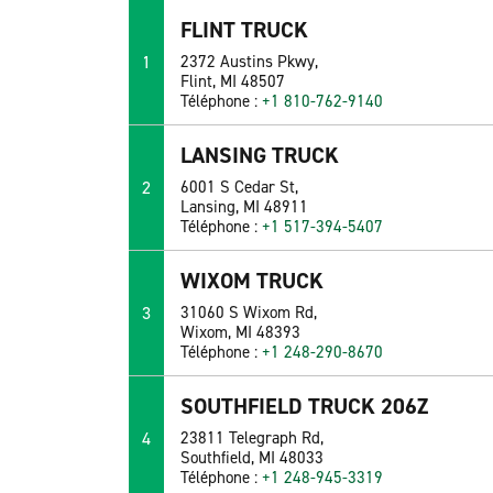
FLINT TRUCK
1
2372 Austins Pkwy,
Flint, MI 48507
Téléphone :
+1 810-762-9140
LANSING TRUCK
2
6001 S Cedar St,
Lansing, MI 48911
Téléphone :
+1 517-394-5407
WIXOM TRUCK
3
31060 S Wixom Rd,
Wixom, MI 48393
Téléphone :
+1 248-290-8670
SOUTHFIELD TRUCK 206Z
4
23811 Telegraph Rd,
Southfield, MI 48033
Téléphone :
+1 248-945-3319