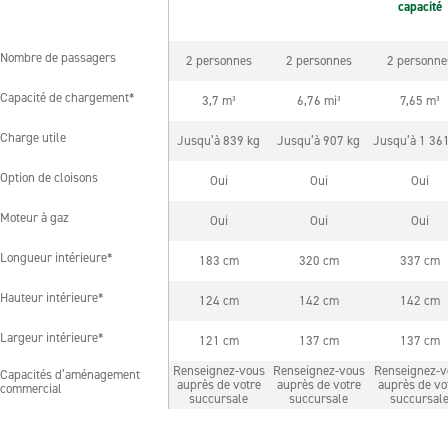
capacité
Nombre de passagers
2 personnes
2 personnes
2 personne
Nombre de passagers
Capacité de chargement*
3,7 m³
6,76 mi³
7,65 m³
Capacité de chargement*
Charge utile
Jusqu’à 839 kg
Jusqu’à 907 kg
Jusqu’à 1 36
Charge utile
Option de cloisons
Oui
Oui
Oui
Option de cloisons
Moteur à gaz
Oui
Oui
Oui
Moteur à gaz
Longueur intérieure*
183 cm
320 cm
337 cm
Longueur intérieure*
Hauteur intérieure*
124 cm
142 cm
142 cm
Hauteur intérieure*
Largeur intérieure*
121 cm
137 cm
137 cm
Largeur intérieure*
Renseignez-vous
Renseignez-vous
Renseignez-v
Capacités d’aménagement
Capacités d’aménagement
auprès de votre
auprès de votre
auprès de vo
commercial
commercial
succursale
succursale
succursal