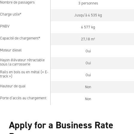
Nombre de passagers
3 personnes
Nombre de passagers
Charge utile*
Jusqu’à 4 535 kg
Charge utile*
PNBV
6 577 kg
PNBV
Capacité de chargement*
27,18 m³
Capacité de chargement*
Moteur diesel
Oui
Moteur diesel
Hayon élévateur rétractable
Hayon élévateur rétractable
Oui
sous la carrosserie
sous la carrosserie
Rails en bois ou en métal (« E-
Rails en bois ou en métal (« E-
Oui
track »)
track »)
Hauteur de quai
Non
Hauteur de quai
Porte d’accès au chargement
Non
Porte d’accès au chargement
Apply for a Business Rate