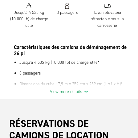
Jusqu’à 4 535 kg
3 passagers
Hayon élévateur
(10 000 lb) de charge
rétractable sous la
utile
carrosserie
Caractéristiques des camions de déménagement de
26 pi
Jusqu’à 4 535 kg (10 000 lb) de charge utile*
3 passagers
Dimensions du cube : 7,9 m x 259 cm x 259 cm (L x l x H)*
View more details
Hayon rétractable sous la carrosserie
Porte arrière à enroulement, rails en bois et rails en métal (E-
track) pour aider à sécuriser votre chargement
RÉSERVATIONS DE
Moteur diesel – conforme aux normes de l’Environmental
Protection Agency, économique, moins d’arrêts de ravitaillement
CAMIONS DE LOCATION