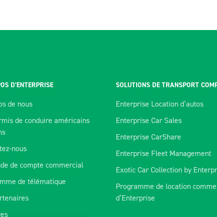
OS D’ENTERPRISE
SOLUTIONS DE TRANSPORT COM
os de nous
Enterprise Location d’autos
rmis de conduire américains
Enterprise Car Sales
ns
Enterprise CarShare
tez-nous
Enterprise Fleet Management
de de compte commercial
Exotic Car Collection by Enterp
mme de télématique
Programme de location commer
rtenaires
d’Enterprise
orer
res