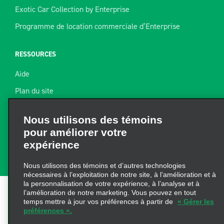
Exotic Car Collection by Enterprise
Programme de location commerciale d’Enterprise
RESSOURCES
Aide
Plan du site
Nous utilisons des témoins
Guide de remorquage
pour améliorer votre
Ressources pour la location
expérience
Trouver un reçu
Nous utilisons des témoins et d’autres technologies
nécessaires à l’exploitation de notre site, à l’amélioration et à
la personnalisation de votre expérience, à l’analyse et à
l’amélioration de notre marketing. Vous pouvez en tout
temps mettre à jour vos préférences à partir de
« Gérer les
préférences ».
Conditions d’utilisation
|
Politique de confidentialité
|
Politique sur les fichiers témoins
|
Choix de confidentialité
|
AdChoices
© 2026 Enterprise Holdings, Inc. All
FERMER