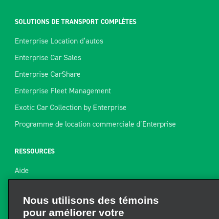
SOLUTIONS DE TRANSPORT COMPLÈTES
Enterprise Location d’autos
Enterprise Car Sales
Enterprise CarShare
Enterprise Fleet Management
Exotic Car Collection by Enterprise
Programme de location commerciale d’Enterprise
RESSOURCES
Aide
Plan du site
Nous utilisons des témoins
pour améliorer votre
Guide de remorquage
expérience