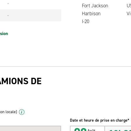
-
Fort Jackson
U
Harbison
Vi
-
I-20
sion
AMIONS DE
ion locale)
Date et heure de prise en charge*
Août