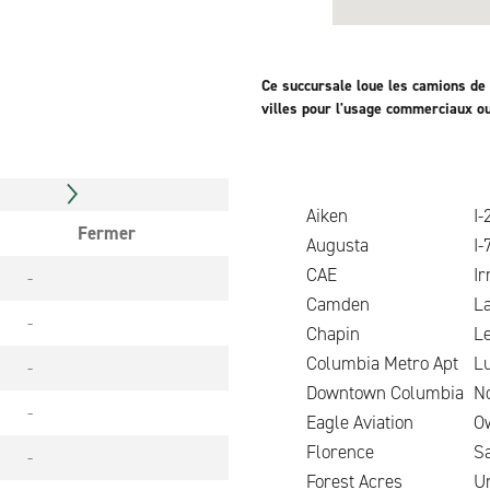
Ce succursale loue les camions de
villes pour l'usage commerciaux o
Aiken
I-
Fermer
Augusta
I-
CAE
I
-
Camden
L
-
Chapin
L
Columbia Metro Apt
Lu
-
Downtown Columbia
N
-
Eagle Aviation
O
Florence
Sa
-
Forest Acres
Un