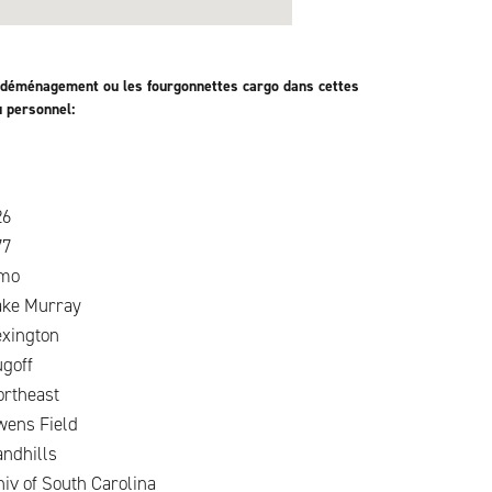
 déménagement ou les fourgonnettes cargo dans cettes
u personnel:
26
77
rmo
ake Murray
exington
goff
ortheast
wens Field
ndhills
iv of South Carolina