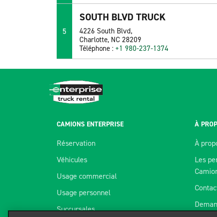
SOUTH BLVD TRUCK
5
4226 South Blvd,
Charlotte, NC 28209
Téléphone :
+1 980-237-1374
CAMIONS ENTERPRISE
À PROP
Réservation
À prop
Véhicules
Les pe
Camio
Usage commercial
Contac
Usage personnel
Deman
Succursales
Nous utilisons des témoins pour améli