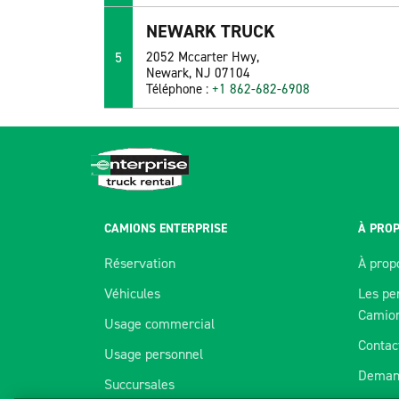
NEWARK TRUCK
5
2052 Mccarter Hwy,
Newark, NJ 07104
Téléphone :
+1 862-682-6908
CAMIONS ENTERPRISE
À PROP
Réservation
À prop
Véhicules
Les pe
Camio
Usage commercial
Contac
Usage personnel
Deman
Succursales
Nous utilisons des témoins pour améli