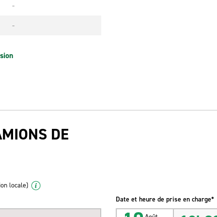
-
-
sion
AMIONS DE
ion locale)
Date et heure de prise en charge*
Août