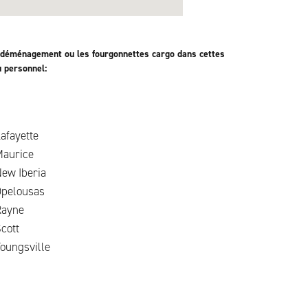
 déménagement ou les fourgonnettes cargo dans cettes
u personnel:
afayette
Maurice
ew Iberia
Opelousas
Rayne
cott
oungsville