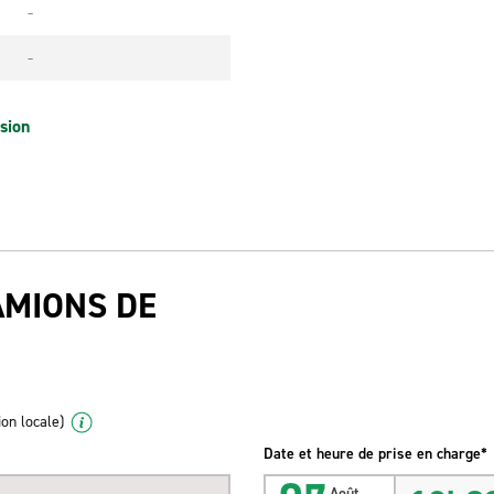
-
-
sion
AMIONS DE
ion locale)
Date et heure de prise en charge*
Août