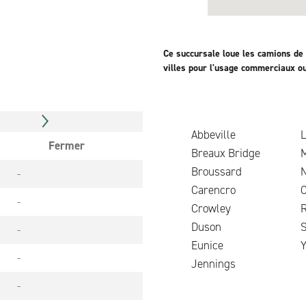
Ce succursale loue les camions de
villes pour l'usage commerciaux o
Abbeville
L
Fermer
Breaux Bridge
Broussard
N
-
Carencro
-
Crowley
Duson
S
-
Eunice
Y
-
Jennings
-