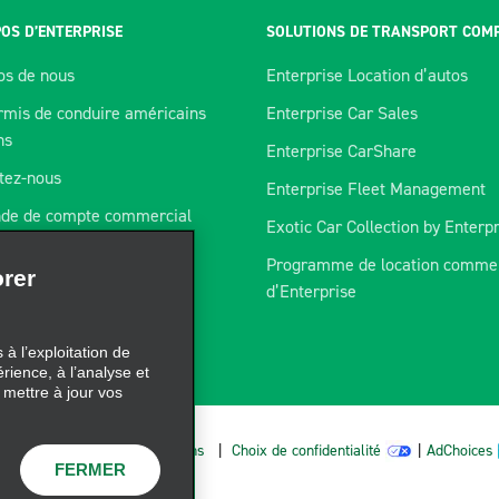
OS D’ENTERPRISE
SOLUTIONS DE TRANSPORT COM
os de nous
Enterprise Location d’autos
rmis de conduire américains
Enterprise Car Sales
ns
Enterprise CarShare
tez-nous
Enterprise Fleet Management
de de compte commercial
Exotic Car Collection by Enterp
orer
mme de télématique
Programme de location commer
rtenaires
d’Enterprise
à l’exploitation de
res
érience, à l’analyse et
 mettre à jour vos
FERMER
olitique sur les fichiers témoins
|
Choix de confidentialité
|
AdChoices