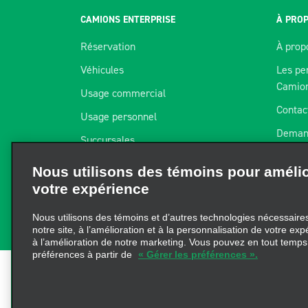
CAMIONS ENTERPRISE
À PROP
Réservation
À prop
Véhicules
Les pe
Camio
Usage commercial
Contac
Usage personnel
Deman
Succursales
Nous utilisons des témoins pour améli
Progra
votre expérience
Location à long terme
Nos pa
Flex-E-Rent® d’Enterprise
Nous utilisons des témoins et d’autres technologies nécessaires 
Carriè
notre site, à l’amélioration et à la personnalisation de votre exp
à l’amélioration de notre marketing. Vous pouvez en tout temps
préférences à partir de
« Gérer les préférences ».
Conditions d’utilisation
|
Politique de confidentialité
|
P
Reserved