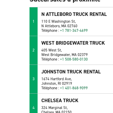
N ATTLEBORO TRUCK RENTAL
1
110 E Washington St,
N Attleboro, MA 02760
Téléphone :
+1 781-347-4699
WEST BRIDGEWATER TRUCK
2
405 West St,
West Bridgewater, MA 02379
Téléphone :
+1 508-580-0130
JOHNSTON TRUCK RENTAL
3
1674 Hartford Ave,
Johnston, RI 02919
Téléphone :
+1 401-868-9099
CHELSEA TRUCK
4
324 Marginal St,
Chelsea, MA 02150