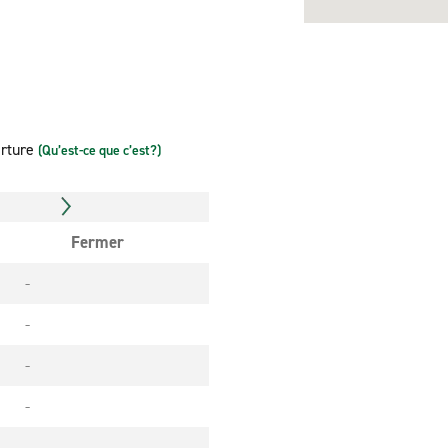
erture
(Qu’est-ce que c’est?)
Fermer
-
-
-
-
-