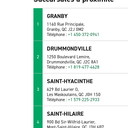
GRANBY
1
1160 Rue Principale,
Granby, QC J2J 0M2
Téléphone :
+1 450-372-0941
DRUMMONDVILLE
2
1250 Boulevard Lemire,
Drummondville, QC J2C 8A1
Téléphone :
+1 819-477-4628
SAINT-HYACINTHE
3
629 Bd Laurier O,
Les Maskoutains, QC J0H 1S0
Téléphone :
+1 579-225-2933
SAINT-HILAIRE
4
900 Bd Sir-Wilfrid-Laurier,
Mont-Saint-Hilaire, QC J3H 6B7