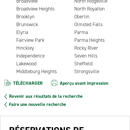
Broadview
North Ridgeville
Broadview Heights
North Royalton
Brooklyn
Oberlin
Brunswick
Olmsted Falls
Elyria
Parma
Fairview Park
Parma Heights
Hinckley
Rocky River
Independence
Seven Hills
Lakewood
Sheffield
Middleburg Heights
Strongsville
TÉLÉCHARGER
Aperçu avant impression
Revenir aux résultats de la recherche
Faire une nouvelle recherche