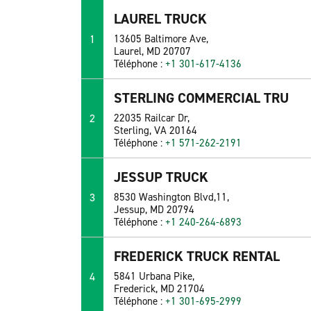
LAUREL TRUCK
1
13605 Baltimore Ave,
Laurel, MD 20707
Téléphone :
+1 301-617-4136
STERLING COMMERCIAL TRU
2
22035 Railcar Dr,
Sterling, VA 20164
Téléphone :
+1 571-262-2191
JESSUP TRUCK
3
8530 Washington Blvd,11,
Jessup, MD 20794
Téléphone :
+1 240-264-6893
FREDERICK TRUCK RENTAL
4
5841 Urbana Pike,
Frederick, MD 21704
Téléphone :
+1 301-695-2999