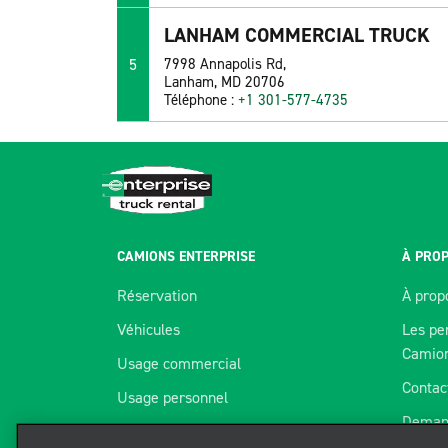
LANHAM COMMERCIAL TRUCK
5
7998 Annapolis Rd,
Lanham, MD 20706
Téléphone :
+1 301-577-4735
CAMIONS ENTERPRISE
À PROP
Réservation
À prop
Véhicules
Les pe
Camio
Usage commercial
Contac
Usage personnel
Deman
Succursales
Nous utilisons des témoins pour améli