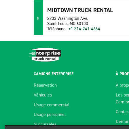
MIDTOWN TRUCK RENTAL
5
2233 Washington Ave,
Saint Louis, MO 63103
Téléphone :
+1 314-241-4664
CAMIONS ENTERPRISE
À PROP
Réservation
À prop
Véhicules
Les pe
Camio
Usage commercial
Contac
Usage personnel
Deman
Succursales
Nous utilisons des témoins pour améli