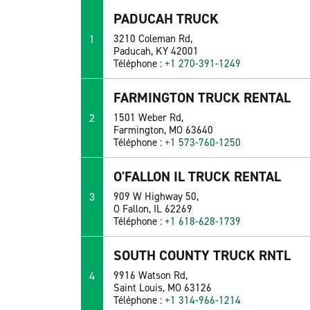
PADUCAH TRUCK
1
3210 Coleman Rd,
Paducah, KY 42001
Téléphone :
+1 270-391-1249
FARMINGTON TRUCK RENTAL
2
1501 Weber Rd,
Farmington, MO 63640
Téléphone :
+1 573-760-1250
O'FALLON IL TRUCK RENTAL
3
909 W Highway 50,
O Fallon, IL 62269
Téléphone :
+1 618-628-1739
SOUTH COUNTY TRUCK RNTL
4
9916 Watson Rd,
Saint Louis, MO 63126
Téléphone :
+1 314-966-1214