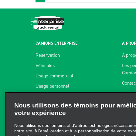
CAMIONS ENTERPRISE
À PROP
Réservation
À prop
Véhicules
Les pe
Camio
Usage commercial
Contac
Usage personnel
Deman
Succursales
Nous utilisons des témoins pour améli
Progra
votre expérience
Location à long terme
Nos pa
Flex-E-Rent® d’Enterprise
Nous utilisons des témoins et d’autres technologies nécessaires 
Carriè
notre site, à l’amélioration et à la personnalisation de votre exp
à l’amélioration de notre marketing. Vous pouvez en tout temps
préférences à partir de
« Gérer les préférences ».