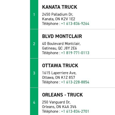
KANATA TRUCK
1
2450 Palladium Dr,
Kanata, ON K2V 1E2
Téléphone :
+1 613-836-9264
BLVD MONTCLAIR
2
40 Boulevard Montclair,
Gatineau, QC J8Y 2E6
Téléphone :
+1 819-771-0113
OTTAWA TRUCK
3
1615 Laperriere Ave,
Ottawa, ON K1Z 8S7
Téléphone :
+1 613-228-8854
ORLEANS - TRUCK
4
250 Vanguard Dr,
Orleans, ON K4A 3V6
Téléphone :
+1 613-834-2701