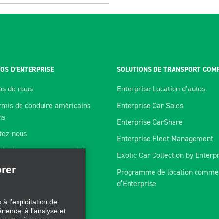
OS D’ENTERPRISE
SOLUTIONS DE TRANSPORT COM
os de nous
Enterprise Location d’autos
rmis de conduire américains
Enterprise Car Sales
ns
Enterprise CarShare
tez-nous
Enterprise Fleet Management
de de compte commercial
Exotic Car Collection by Enterp
orer
mme de télématique
Programme de location commer
rtenaires
d’Enterprise
à l’exploitation de
res
érience, à l’analyse et
 mettre à jour vos